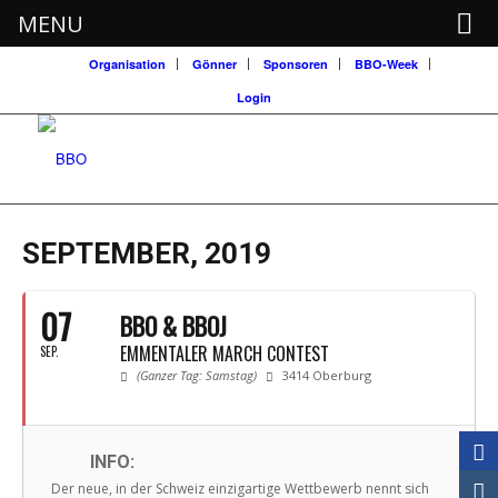
MENU
Organisation
Gönner
Sponsoren
BBO-Week
Login
SEPTEMBER, 2019
07
BBO & BBOJ
EMMENTALER MARCH CONTEST
SEP.
(Ganzer Tag: Samstag)
3414 Oberburg
INFO:
Der neue, in der Schweiz einzigartige Wettbewerb nennt sich