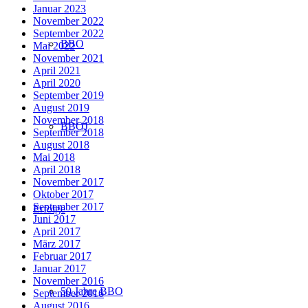
Januar 2023
November 2022
September 2022
BBO
Mai 2022
November 2021
April 2021
April 2020
September 2019
August 2019
November 2018
BBOJ
September 2018
August 2018
Mai 2018
April 2018
November 2017
Oktober 2017
September 2017
Erfolge
Juni 2017
April 2017
März 2017
Februar 2017
Januar 2017
November 2016
50 Jahre BBO
September 2016
August 2016