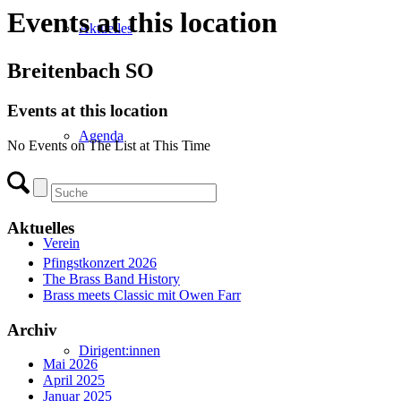
Events at this location
Aktuelles
Breitenbach SO
Events at this location
Agenda
No Events on The List at This Time
Aktuelles
Verein
Pfingstkonzert 2026
The Brass Band History
Brass meets Classic mit Owen Farr
Archiv
Dirigent:innen
Mai 2026
April 2025
Januar 2025