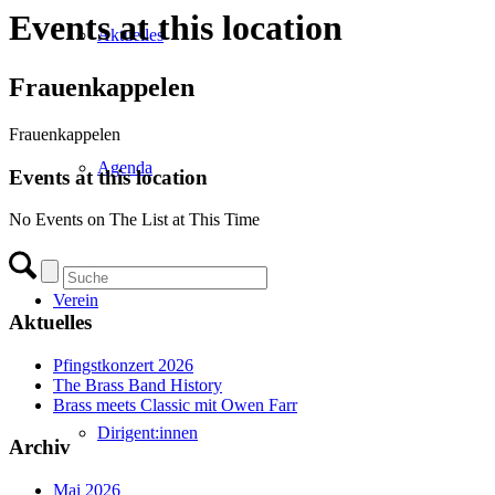
Events at this location
Aktuelles
Frauenkappelen
Frauenkappelen
Agenda
Events at this location
No Events on The List at This Time
Verein
Aktuelles
Pfingstkonzert 2026
The Brass Band History
Brass meets Classic mit Owen Farr
Dirigent:innen
Archiv
Mai 2026