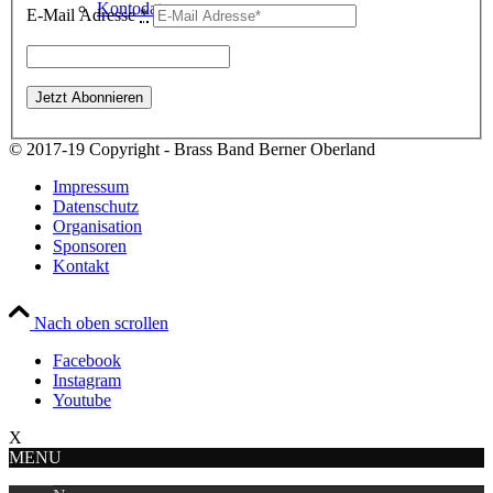
Kontodaten
E-Mail Adresse
*
© 2017-19 Copyright - Brass Band Berner Oberland
Impressum
Datenschutz
Organisation
Sponsoren
Kontakt
Nach oben scrollen
Facebook
Instagram
Youtube
X
MENU