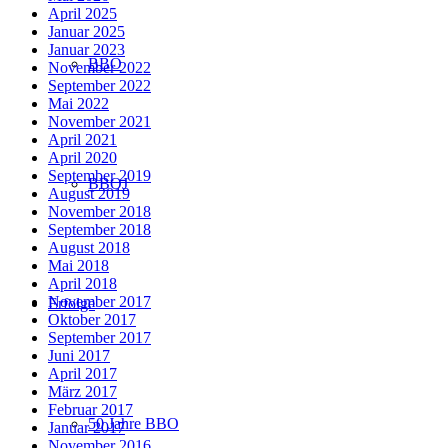
April 2025
Januar 2025
Januar 2023
BBO
November 2022
September 2022
Mai 2022
November 2021
April 2021
April 2020
September 2019
BBOJ
August 2019
November 2018
September 2018
August 2018
Mai 2018
April 2018
November 2017
Erfolge
Oktober 2017
September 2017
Juni 2017
April 2017
März 2017
Februar 2017
50 Jahre BBO
Januar 2017
November 2016