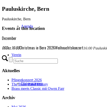
Pauluskirche, Bern
Pauluskirche, Bern
Agenda
Events at this location
Dezember
06
Dez.
16:00
Christmas in Bern 2026
Weihnachtskonzert
16:00
Pauluski
Verein
Aktuelles
Pfingstkonzert 2026
Dirigent:innen
The Brass Band History
Brass meets Classic mit Owen Farr
Archiv
Mai 2026