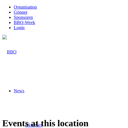
Organisation
Gönner
Sponsoren
BBO-Week
Login
News
Events at this location
Aktuelles