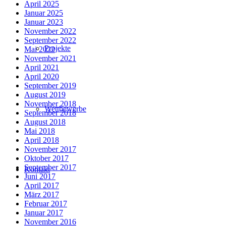
April 2025
Januar 2025
Januar 2023
November 2022
September 2022
Projekte
Mai 2022
November 2021
April 2021
April 2020
September 2019
August 2019
November 2018
Wettbewerbe
September 2018
August 2018
Mai 2018
April 2018
November 2017
Oktober 2017
September 2017
Kontakt
Juni 2017
April 2017
März 2017
Februar 2017
Januar 2017
November 2016