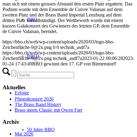
man sich mit einem grossen Abstand den ersten Platz ergattern. Das
Podium wurde mit dem Ensemble de Cuivre Valaisan auf dem
zweiten Platz und der Brass Band Imperial Lenzburg auf dem
BBO
dritten Platz vervollständigt. Der Wettbewerb wurde mit einem
kurzen Galakonzert des Gewinners des letzten GP, dem Ensemble
de Cuivre Valaisan, beendet.
https://bbo.ch/web/wp-content/uploads/2020/03/logo-bbo-
Zeichenfläche-9@2x.png
0
0
technik_asdf7a
https://bbo.ch/web/wp-content/uploads/2020/03/logo-bbo-
BBOJ
Zeichenfläche-9@2x.png
technik_asdf7a
2023-01-22 09:06:28
2023-
01-24 17:43:49
BBO gewinnt den 17. GP von Birmenstorf!
Aktuelles
Erfolge
Pfingstkonzert 2026
The Brass Band History
Brass meets Classic mit Owen Farr
Archiv
50 Jahre BBO
Mai 2026