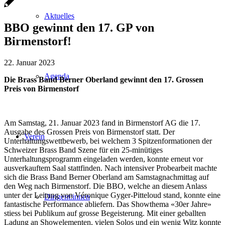
Aktuelles
BBO gewinnt den 17. GP von
Birmenstorf!
22. Januar 2023
Agenda
Die Brass Band Berner Oberland gewinnt den 17. Grossen
Preis von Birmenstorf
Am Samstag, 21. Januar 2023 fand in Birmenstorf AG die 17.
Ausgabe des Grossen Preis von Birmenstorf statt. Der
Verein
Unterhaltungswettbewerb, bei welchem 3 Spitzenformationen der
Schweizer Brass Band Szene für ein 25-minütiges
Unterhaltungsprogramm eingeladen werden, konnte erneut vor
ausverkauftem Saal stattfinden. Nach intensiver Probearbeit machte
sich die Brass Band Berner Oberland am Samstagnachmittag auf
den Weg nach Birmenstorf. Die BBO, welche an diesem Anlass
unter der Leitung von Véronique Gyger-Pitteloud stand, konnte eine
Dirigent:innen
fantastische Performance abliefern. Das Showthema «30er Jahre»
stiess bei Publikum auf grosse Begeisterung. Mit einer geballten
Ladung an Showelementen, vielen Solos und ein wenig Witz konnte